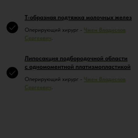
Т-образная подтяжка молочных желез
Оперирующий хирург -
Чжен Владислав
Сергеевич
.
Липосакция подбородочной области
с одномоментной платизмопластикой
Оперирующий хирург -
Чжен Владислав
Сергеевич
.