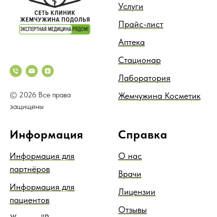
Услуги
Прайс-лист
Аптека
Стационар
Лаборатория
© 2026 Все права
Жемчужина Косметик
защищены
Информация
Справка
Информация для
О нас
партнёров
Врачи
Информация для
Лицензии
пациентов
Отзывы