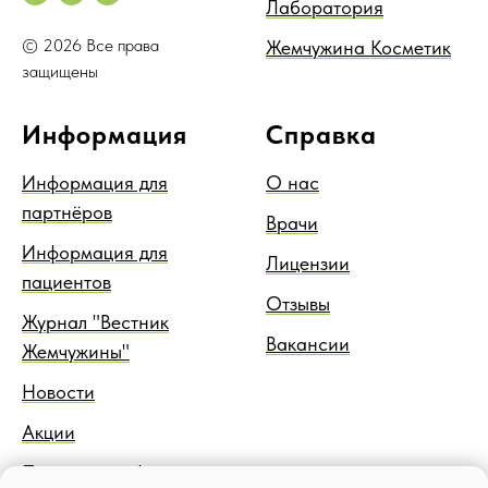
Лаборатория
© 2026 Все права
Жемчужина Косметик
защищены
Информация
Справка
Информация для
О нас
партнёров
Врачи
Информация для
Лицензии
пациентов
Отзывы
Журнал "Вестник
Вакансии
Жемчужины"
Новости
Акции
Правовая информация