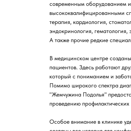
современным оборудованием и
высококвалифицированными сп
терапия, кардиология, стомато
эндокринология, гематология, 
А также прочие редкие специал
В медицинском центре созданы
пациентов. Здесь работают др
который с пониманием и забот
Помимо широкого спектра диагн
"Жемчужина Подолья" предостав
проведению профилактических 
Особое внимание в клинике уде
созданы все условия для комфо