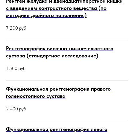
Рентген желудка и двенадцатиперстной кишки
с введением контрастного вещества (по
методике двойного наполнения)
7 200
руб
Рентгенография височно-нижнечелюстного
сустава (стандартное исследование)
1 500
руб
Функциональная рентгенография правого
голеностопного сустава
2 400
руб
Функциональная рентгенография левого