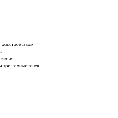
м расстройством
в
яжения
 триггерных точек