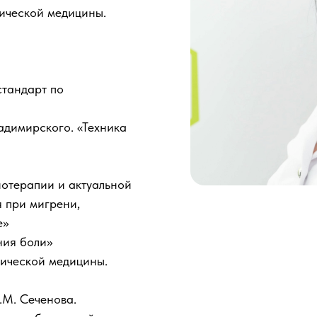
тической медицины.
стандарт по
димирского. «Техника
нотерапии и актуальной
 при мигрени,
е»
ния боли»
тической медицины.
М. Сеченова.