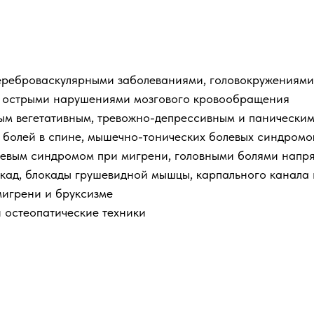
цереброваскулярными заболеваниями, головокружениями
с острыми нарушениями мозгового кровообращения
ым вегетативным, тревожно-депрессивным и панически
 болей в спине, мышечно-тонических болевых синдромо
левым синдромом при мигрени, головными болями напр
ад, блокады грушевидной мышцы, карпального канала и
мигрени и бруксизме
 остеопатические техники