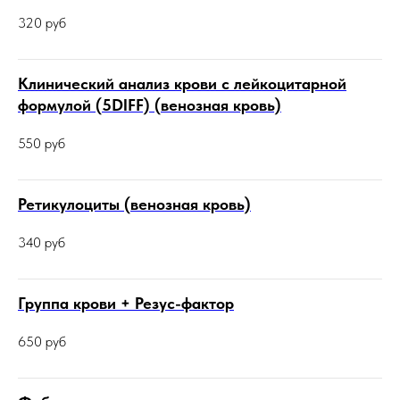
320
руб
Клинический анализ крови с лейкоцитарной
формулой (5DIFF) (венозная кровь)
550
руб
Ретикулоциты (венозная кровь)
340
руб
Группа крови + Резус-фактор
650
руб