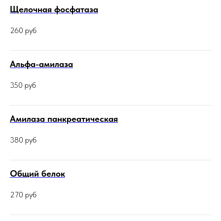
Щелочная фосфатаза
260
руб
Альфа-амилаза
350
руб
Амилаза панкреатическая
380
руб
Общий белок
270
руб