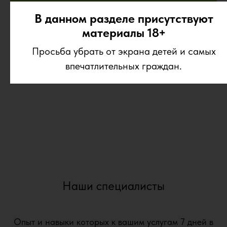
Увеличение груди с установкой
В данном разделе присутствуют
имплантов (объем 325 мл)
материалы 18+
Просьба убрать от экрана детей и самых
впечатлительных граждан.
Наши специалисты
Опыт и навыки которых к вашим услугам 7 дней в