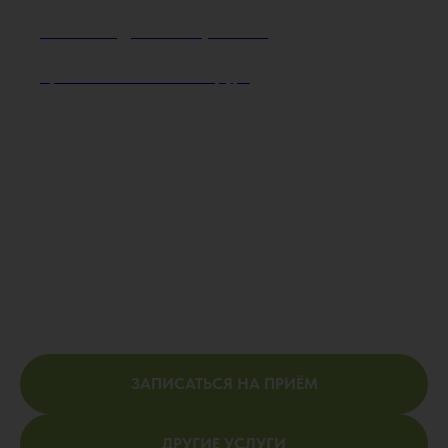
Чжен Владислав Сергеевич
Врач-пластический хирург
ЗАПИСАТЬСЯ НА ПРИЁМ
ДРУГИЕ УСЛУГИ