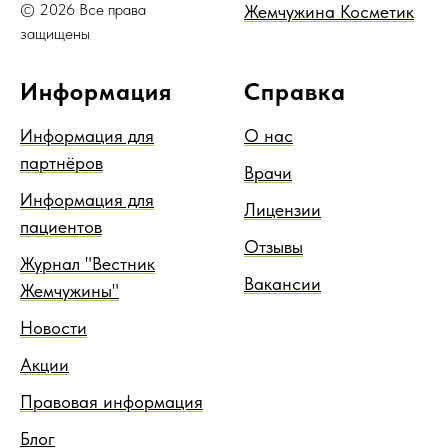
© 2026 Все права
Жемчужина Косметик
защищены
Информация
Справка
Информация для
О нас
партнёров
Врачи
Информация для
Лицензии
пациентов
Отзывы
Журнал "Вестник
Вакансии
Жемчужины"
Новости
Акции
Правовая информация
Блог