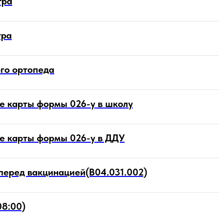
тра
тра
го ортопеда
 карты формы 026-у в школу
е карты формы 026-у в ДДУ
перед вакцинацией(B04.031.002)
08:00)