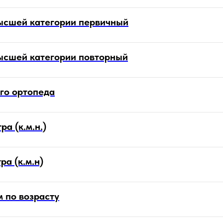
ысшей категории первичный
ысшей категории повторный
го ортопеда
а (к.м.н.)
а (к.м.н)
 по возрасту