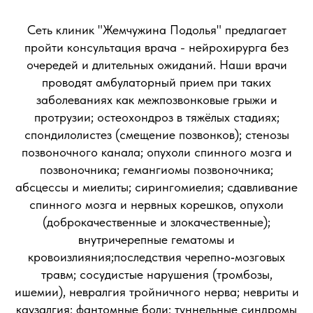
Сеть клиник "Жемчужина Подолья" предлагает
пройти консультация врача - нейрохирурга без
очередей и длительных ожиданий. Наши врачи
проводят амбулаторный прием при таких
заболеваниях как межпозвонковые грыжи и
протрузии; остеохондроз в тяжёлых стадиях;
спондилолистез (смещение позвонков); стенозы
позвоночного канала; опухоли спинного мозга и
позвоночника; гемангиомы позвоночника;
абсцессы и миелиты; сирингомиелия; сдавливание
спинного мозга и нервных корешков, опухоли
(доброкачественные и злокачественные);
внутричерепные гематомы и
кровоизлияния;последствия черепно‑мозговых
травм; сосудистые нарушения (тромбозы,
ишемии), невралгия тройничного нерва; невриты и
каузалгия; фантомные боли; туннельные синдромы