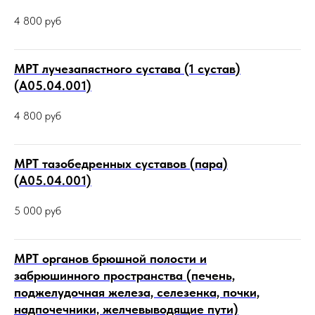
4 800
руб
МРТ лучезапястного сустава (1 сустав)
(А05.04.001)
4 800
руб
МРТ тазобедренных суставов (пара)
(А05.04.001)
5 000
руб
МРТ органов брюшной полости и
забрюшинного пространства (печень,
поджелудочная железа, селезенка, почки,
надпочечники, желчевыводящие пути)