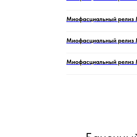
Миофасциальный релиз М
Миофасциальный релиз М
Миофасциальный релиз М