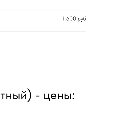
1 600
руб
ный) - цены: