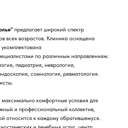
олья"
предлагает широкий спектр
ов всех возрастов. Клиника оснащена
 укомплектована
ециалистами по различным направлениям:
логия, педиатрия, неврология,
эндоскопия, сомнология, ревматология.
исты.
 максимально комфортные условия для
ужный и профессиональный коллектив,
ой относится к каждому обратившемуся.
остических и лечебных услуг, центр