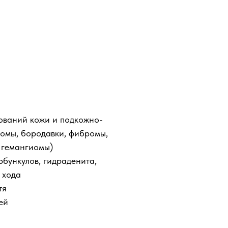
й
ований кожи и подкожно-
ломы, бородавки, фибромы,
 гемангиомы)
рбункулов, гидраденита,
 хода
тя
ей