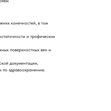
ролем
жних конечностей, в том
остаточности и трофических
жных поверхностных вен и
кой документации,
м по здравоохранению.