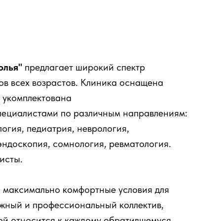
олья"
предлагает широкий спектр
ов всех возрастов. Клиника оснащена
 укомплектована
ециалистами по различным направлениям:
логия, педиатрия, неврология,
эндоскопия, сомнология, ревматология.
исты.
 максимально комфортные условия для
ужный и профессиональный коллектив,
ой относится к каждому обратившемуся.