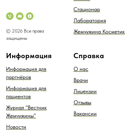
Стационар
Лаборатория
© 2026 Все права
Жемчужина Косметик
защищены
Информация
Справка
Информация для
О нас
партнёров
Врачи
Информация для
Лицензии
пациентов
Отзывы
Журнал "Вестник
Вакансии
Жемчужины"
Новости