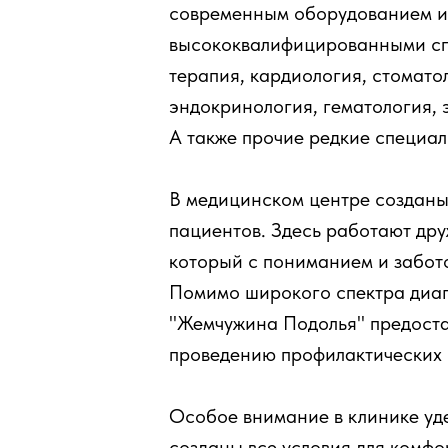
современным оборудованием и
высококвалифицированными сп
терапия, кардиология, стомато
эндокринология, гематология, 
А также прочие редкие специал
В медицинском центре созданы
пациентов. Здесь работают др
который с пониманием и забот
Помимо широкого спектра диагн
"Жемчужина Подолья" предостав
проведению профилактических 
Особое внимание в клинике уде
созданы все условия для комфо