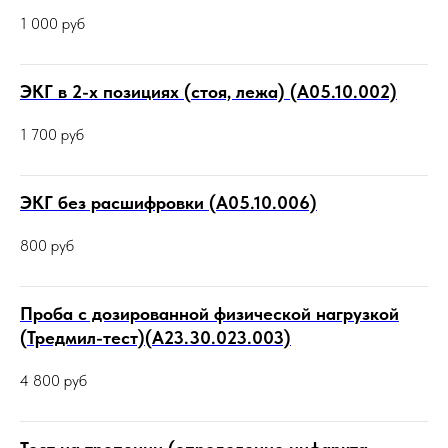
1 000
руб
ЭКГ в 2-х позициях (стоя, лежа) (А05.10.002)
1 700
руб
ЭКГ без расшифровки (А05.10.006)
800
руб
Проба с дозированной физической нагрузкой
(Тредмил-тест)(А23.30.023.003)
4 800
руб