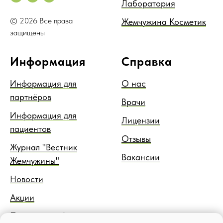
Лаборатория
© 2026 Все права
Жемчужина Косметик
защищены
Информация
Справка
Информация для
О нас
партнёров
Врачи
Информация для
Лицензии
пациентов
Отзывы
Журнал "Вестник
Вакансии
Жемчужины"
Новости
Акции
Правовая информация