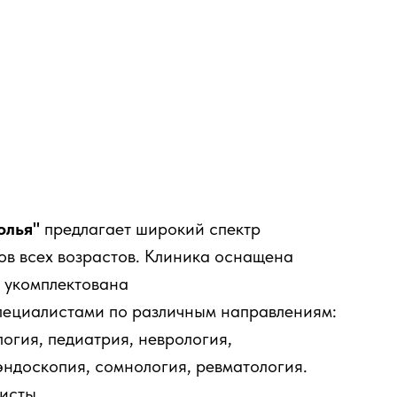
олья"
предлагает широкий спектр
ов всех возрастов. Клиника оснащена
 укомплектована
ециалистами по различным направлениям:
логия, педиатрия, неврология,
эндоскопия, сомнология, ревматология.
исты.