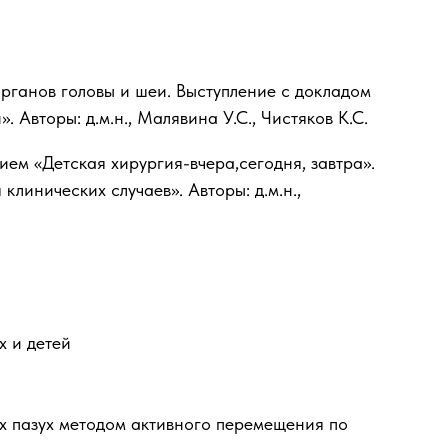
ганов головы и шеи. Выступление с докладом
Авторы: д.м.н., Малявина У.С., Чистяков К.С.
м «Детская хирургия-вчера,сегодня, завтра».
линических случаев». Авторы: д.м.н.,
х и детей
х пазух методом активного перемещения по