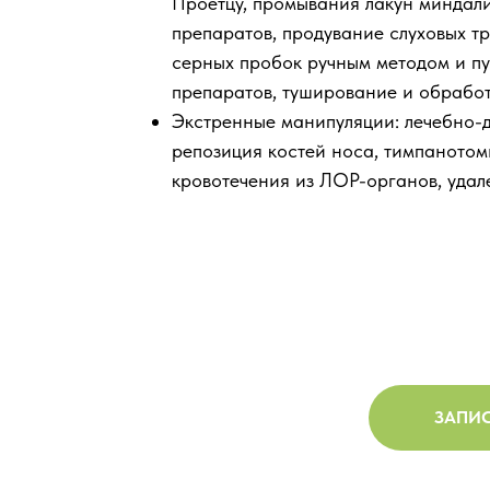
Проетцу, промывания лакун миндали
препаратов, продувание слуховых т
серных пробок ручным методом и пу
препаратов, туширование и обрабо
Экстренные манипуляции: лечебно-д
репозиция костей носа, тимпанотом
кровотечения из ЛОР-органов, удал
ЗАПИС