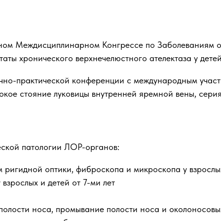
дном Междисциплинарном Конгрессе по Заболеваниям ор
ты хронического верхнечелюстного ателектаза у детей». 
чно-практической конференции с международным участие
кое стояние луковицы внутренней яремной вены, серия к
еской патологии ЛОР-органов:
ригидной оптики, фиброскопа и микроскопа у взрослы
взрослых и детей от 7-ми лет
полости носа, промывание полости носа и околоносовы