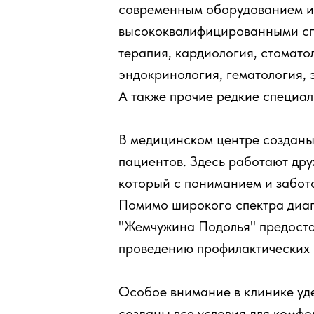
современным оборудованием и
высококвалифицированными сп
терапия, кардиология, стомато
эндокринология, гематология, 
А также прочие редкие специал
В медицинском центре созданы
пациентов. Здесь работают др
который с пониманием и забот
Помимо широкого спектра диагн
"Жемчужина Подолья" предостав
проведению профилактических 
Особое внимание в клинике уде
созданы все условия для комфо