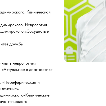
адимирского. Клиническая
димирского. Неврология
адимирского.«Сосудистые
итет дружбы
яния в неврологии»
«Актуальное в диагностике
 «Периферическая и
и лечение»
адимирского«Клинические
рача-невролога