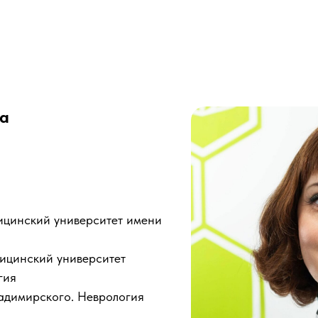
на
дицинский университет имени
дицинский университет
гия
адимирского. Неврология